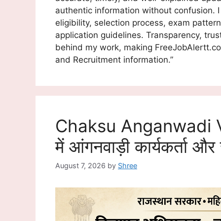
authentic information without confusion. I
eligibility, selection process, exam patte
application guidelines. Transparency, tru
behind my work, making FreeJobAlertt.c
and Recruitment information.”
Chaksu Anganwadi Vac
में आंगनवाड़ी कार्यकर्ता औ
August 7, 2026
by
Shree