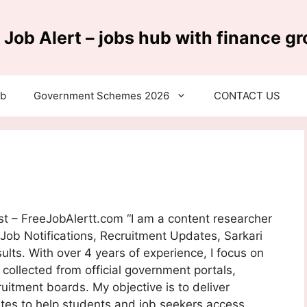
 Job Alert – jobs hub with finance g
ub
Government Schemes 2026
CONTACT US
t – FreeJobAlertt.com “I am a content researcher
Job Notifications, Recruitment Updates, Sarkari
ts. With over 4 years of experience, I focus on
n collected from official government portals,
itment boards. My objective is to deliver
ates to help students and job seekers access