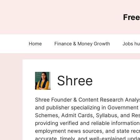
Skip
to
Free
content
Home
Finance & Money Growth
Jobs h
Shree
Shree Founder & Content Research Analys
and publisher specializing in Government 
Schemes, Admit Cards, Syllabus, and Resul
providing verified and reliable informatio
employment news sources, and state recru
accurate, timely, and well-explained upd