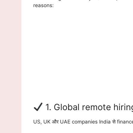
reasons:
1. Global remote hirin
US, UK और UAE companies India से finance VA