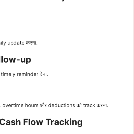
ily update करना.
ollow-up
 timely reminder देना.
ा, overtime hours और deductions को track करना.
 Cash Flow Tracking