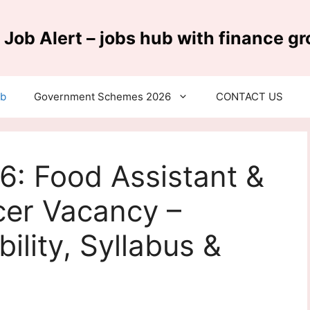
 Job Alert – jobs hub with finance g
ub
Government Schemes 2026
CONTACT US
6: Food Assistant &
cer Vacancy –
ibility, Syllabus &