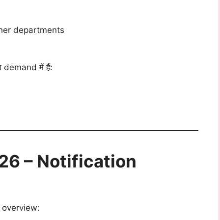
ther departments
 demand में हैं:
6 – Notification
ar overview: