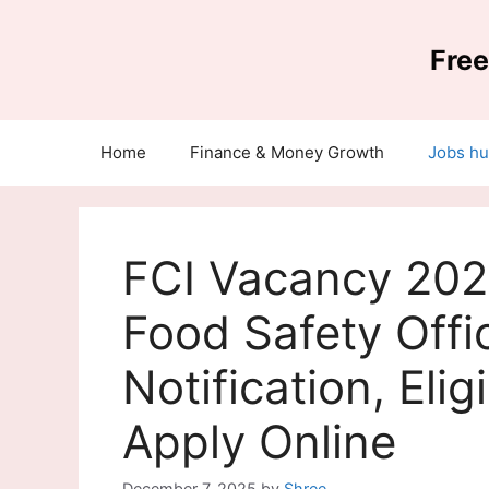
Skip
to
Free
content
Home
Finance & Money Growth
Jobs h
FCI Vacancy 202
Food Safety Offi
Notification, Elig
Apply Online
December 7, 2025
by
Shree