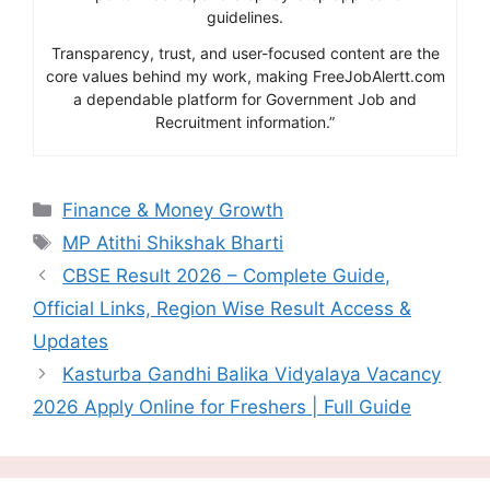
guidelines.
Transparency, trust, and user-focused content are the
core values behind my work, making FreeJobAlertt.com
a dependable platform for Government Job and
Recruitment information.”
Categories
Finance & Money Growth
Tags
MP Atithi Shikshak Bharti
CBSE Result 2026 – Complete Guide,
Official Links, Region Wise Result Access &
Updates
Kasturba Gandhi Balika Vidyalaya Vacancy
2026 Apply Online for Freshers | Full Guide