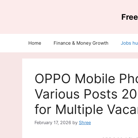
Skip
to
Free
content
Home
Finance & Money Growth
Jobs h
OPPO Mobile Ph
Various Posts 20
for Multiple Vac
February 17, 2026
by
Shree