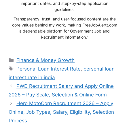
important dates, and step-by-step application
guidelines.
Transparency, trust, and user-focused content are the
core values behind my work, making FreeJobAlertt.com
a dependable platform for Government Job and
Recruitment information.”
Categories
Finance & Money Growth
Tags
Personal Loan Interest Rate
,
personal loan
interest rate in india
PWD Recruitment Salary and Apply Online
2026 – Pay Scale, Selection & Online Form
Hero MotoCorp Recruitment 2026 – Apply
Online, Job Types, Salary, Eligibility, Selection
Process