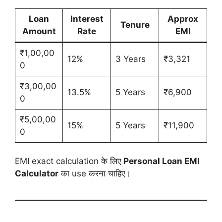
Loan
Interest
Approx
Tenure
Amount
Rate
EMI
₹1,00,00
12%
3 Years
₹3,321
0
₹3,00,00
13.5%
5 Years
₹6,900
0
₹5,00,00
15%
5 Years
₹11,900
0
EMI exact calculation के लिए
Personal Loan EMI
Calculator
का use करना चाहिए।