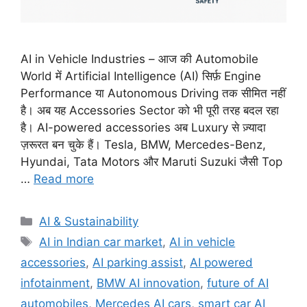
AI in Vehicle Industries – आज की Automobile
World में Artificial Intelligence (AI) सिर्फ़ Engine
Performance या Autonomous Driving तक सीमित नहीं
है। अब यह Accessories Sector को भी पूरी तरह बदल रहा
है। AI-powered accessories अब Luxury से ज़्यादा
ज़रूरत बन चुके हैं। Tesla, BMW, Mercedes-Benz,
Hyundai, Tata Motors और Maruti Suzuki जैसी Top
…
Read more
Categories
AI & Sustainability
Tags
AI in Indian car market
,
AI in vehicle
accessories
,
AI parking assist
,
AI powered
infotainment
,
BMW AI innovation
,
future of AI
automobiles
,
Mercedes AI cars
,
smart car AI