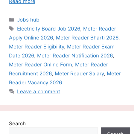
Read more
Categories
Jobs hub
Tags
Electricity Board Job 2026
,
Meter Reader
Apply Online 2026
,
Meter Reader Bharti 2026
,
Meter Reader Eligibility
,
Meter Reader Exam
Date 2026
,
Meter Reader Notification 2026
,
Meter Reader Online Form
,
Meter Reader
Recruitment 2026
,
Meter Reader Salary
,
Meter
Reader Vacancy 2026
Leave a comment
Search