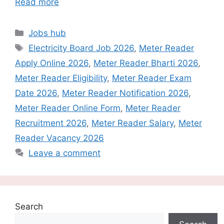
Read more
Categories
Jobs hub
Tags
Electricity Board Job 2026
,
Meter Reader
Apply Online 2026
,
Meter Reader Bharti 2026
,
Meter Reader Eligibility
,
Meter Reader Exam
Date 2026
,
Meter Reader Notification 2026
,
Meter Reader Online Form
,
Meter Reader
Recruitment 2026
,
Meter Reader Salary
,
Meter
Reader Vacancy 2026
Leave a comment
Search